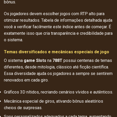
bônus.
Os jogadores devem escolher jogos com RTP alto para
otimizar resultados. Tabela de informações detalhada ajuda
você a verificar facilmente este índice antes de começar. É
exatamente isso que cria transparência e credibilidade para
o sistema.
Temas diversificados e mecânicas especiais de jogo
O sistema
game Slots
na
788T
possui centenas de temas
diferentes, desde mitologia, clássico até ficção científica.
Essa diversidade ajuda os jogadores a sempre se sentirem
renovados em cada giro.
Gráficos 3D nítidos, recriando cenários vívidos e autênticos.
Mecânica especial de giros, ativando bônus aleatórios
cheios de surpresas.
Sons personalizados adequados a cada tema, aumentando