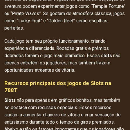
aventura podem experimentar jogos como “Temple Fortune”
ou “Pirate Waves”. Se gostam de atmosfera clássica, jogos
como “Lucky Fruit” e “Golden Reel” serão escolhas
perfeitas.
Cada jogo tem seu próprio funcionamento, criando
experiência diferenciada. Rodadas grátis e prêmios
dobrados tornam o jogo mais dramático. Esses
slots
não
apenas entretêm os jogadores, mas também trazem
oportunidades atraentes de vitória.
Recursos principais dos jogos de Slots na
788T
Slots
não para apenas em gráficos bonitos, mas também
se destaca com recursos especiais. Esses recursos
ajudam a aumentar chances de vitória e criar sensação de
entusiasmo durante todo o tempo de giros premiados.
Abaixo estão os fatores importantes que os jogadores não