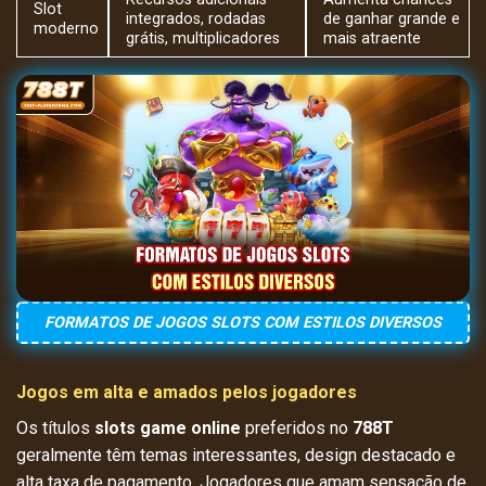
Slot
integrados, rodadas
de ganhar grande e
moderno
grátis, multiplicadores
mais atraente
FORMATOS DE JOGOS SLOTS COM ESTILOS DIVERSOS
Jogos em alta e amados pelos jogadores
Os títulos
slots game online
preferidos no
788T
geralmente têm temas interessantes, design destacado e
alta taxa de pagamento. Jogadores que amam sensação de