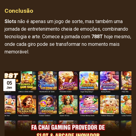
Conclusão
Slots
não é apenas um jogo de sorte, mas também uma
jornada de entretenimento cheia de emoções, combinando
tecnologia e arte. Comece a jornada com
788T
hoje mesmo,
onde cada giro pode se transformar no momento mais
memorável.
05
Jan