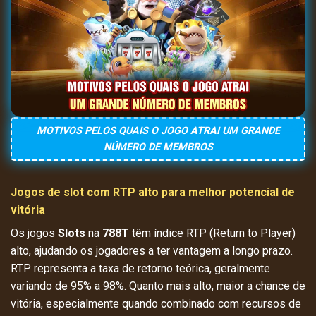
MOTIVOS PELOS QUAIS O JOGO ATRAI UM GRANDE
NÚMERO DE MEMBROS
Jogos de slot com RTP alto para melhor potencial de
vitória
Os jogos
Slots
na
788T
têm índice RTP (Return to Player)
alto, ajudando os jogadores a ter vantagem a longo prazo.
RTP representa a taxa de retorno teórica, geralmente
variando de 95% a 98%. Quanto mais alto, maior a chance de
vitória, especialmente quando combinado com recursos de