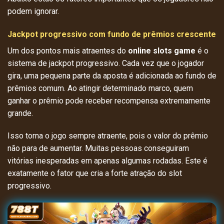
podem ignorar.
Jackpot progressivo com fundo de prêmios crescente
Um dos pontos mais atraentes do
online slots game
é o
sistema de jackpot progressivo. Cada vez que o jogador
gira, uma pequena parte da aposta é adicionada ao fundo de
prêmios comum. Ao atingir determinado marco, quem
ganhar o prêmio pode receber recompensa extremamente
grande.
Isso torna o jogo sempre atraente, pois o valor do prêmio
não para de aumentar. Muitas pessoas conseguiram
vitórias inesperadas em apenas algumas rodadas. Este é
exatamente o fator que cria a forte atração do slot
progressivo.