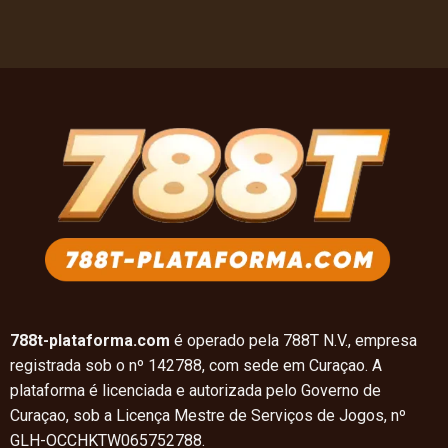
788t-plataforma.com
é operado pela 788T N.V., empresa
registrada sob o nº 142788, com sede em Curaçao. A
plataforma é licenciada e autorizada pelo Governo de
Curaçao, sob a Licença Mestre de Serviços de Jogos, nº
GLH-OCCHKTW065752788.