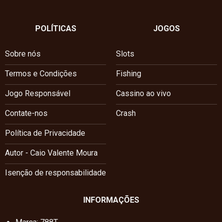
POLÍTICAS
JOGOS
Sobre nós
Slots
Termos e Condições
Fishing
Jogo Responsável
Cassino ao vivo
Contate-nos
Crash
Política de Privacidade
Autor - Caio Valente Moura
Isenção de responsabilidade
INFORMAÇÕES