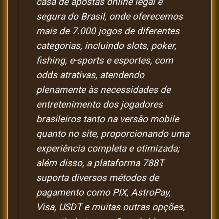
casa de apostas online legal e
segura do Brasil, onde oferecemos
mais de 7.000 jogos de diferentes
categorias, incluindo slots, poker,
fishing, e-sports e esportes, com
odds atrativas, atendendo
plenamente às necessidades de
entretenimento dos jogadores
brasileiros tanto na versão mobile
quanto no site, proporcionando uma
experiência completa e otimizada;
além disso, a plataforma 788T
suporta diversos métodos de
pagamento como PIX, AstroPay,
Visa, USDT e muitas outras opções,