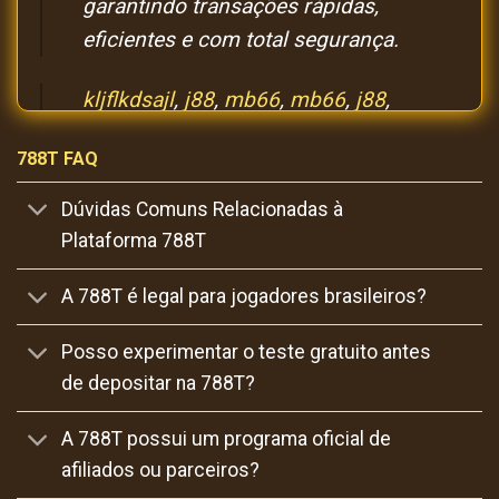
garantindo transações rápidas,
eficientes e com total segurança.
kljflkdsajl
,
j88
,
mb66
,
mb66
,
j88
,
abc8
,
88clb
,
u888
,
u888
,
u888
,
788T FAQ
u888
,
xx8
,
ad88
,
j88
Dúvidas Comuns Relacionadas à
Introdução à 788T
Plataforma 788T
Visão geral da 788T
A 788T é legal para jogadores brasileiros?
A
788T
é uma casa de apostas online fundada em
2015, licenciada pela Curaçao eGaming. Com mais de
Posso experimentar o teste gratuito antes
100.000 jogadores brasileiros já registrados e ativos
na plataforma, a 788T demonstra claramente o alto
de depositar na 788T?
nível de aceitação e confiança por parte do público no
Brasil.
A 788T possui um programa oficial de
afiliados ou parceiros?