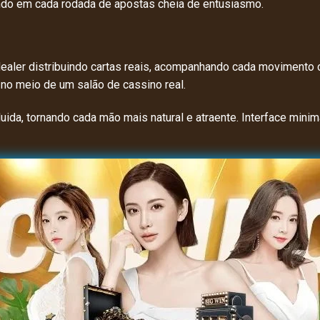
ndo em cada rodada de apostas cheia de entusiasmo.
ealer distribuindo cartas reais, acompanhando cada movimento 
no meio de um salão de cassino real.
da, tornando cada mão mais natural e atraente. Interface minim