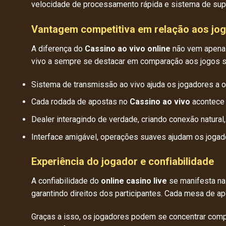
velocidade de processamento rápida e sistema de supor
Vantagem competitiva em relação aos jo
A diferença do
Cassino ao vivo online
não vem apenas
vivo a sempre se destacar em comparação aos jogos s
Sistema de transmissão ao vivo ajuda os jogadores a 
Cada rodada de apostas no
Cassino ao vivo
acontece 
Dealer interagindo de verdade, criando conexão natural,
Interface amigável, operações suaves ajudam os jogad
Experiência do jogador e confiabilidade
A confiabilidade do
online casino live
se manifesta na
garantindo direitos dos participantes. Cada mesa de a
Graças a isso, os jogadores podem se concentrar compl