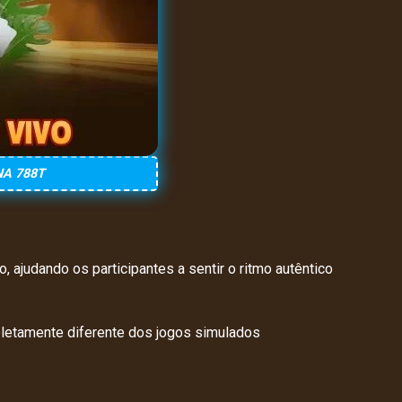
NA 788T
, ajudando os participantes a sentir o ritmo autêntico
mpletamente diferente dos jogos simulados