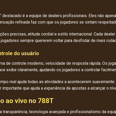
T
destacado é a equipe de dealers profissionais. Eles não apen
nicação refinada faz com que os jogadores se sintam respeitad
ões precisas, atitude cordial e estilo internacional. Cada deale
s jogadores sempre quererem voltar para desfrutar de mais roda
ntrole do usuário
ma de controle moderno, velocidade de resposta rápida. Os jo
rface exibe claramente, ajudando os jogadores a controlar facilm
empo real ajuda todas as atividades a acontecerem suavemente
 importante que ajuda a experiência de apostas a alcançar o níve
no ao vivo no 788T
 transparência, tecnologia avançada e profissionalismo da equi